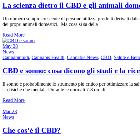
La scienza dietro il CBD e gli animali dome
Un numero sempre crescente di persone utilizza prodotti derivati ​​dall
dei propri animali domestici. Ma cosa si sa della
Read More
May
28
News
Cannabinoidi
,
Cannabis Health
,
Cannabis News
,
CBD
,
Salute e Ben
CBD e sonno: cosa dicono gli studi e la ric
Il sonno è probabilmente lo strumento più critico per ottimizzare la sa
sia fisiche che mentali. Durante le normali 7-8 ore di
Read More
Mar
23
News
Che cos’è il CBD?