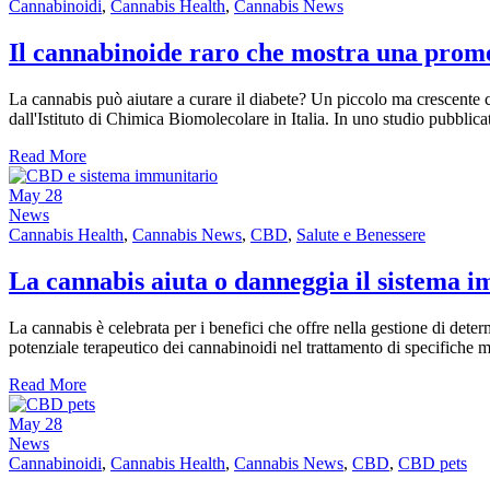
Cannabinoidi
,
Cannabis Health
,
Cannabis News
Il cannabinoide raro che mostra una promes
La cannabis può aiutare a curare il diabete? Un piccolo ma crescente c
dall'Istituto di Chimica Biomolecolare in Italia. In uno studio pubblica
Read More
May
28
News
Cannabis Health
,
Cannabis News
,
CBD
,
Salute e Benessere
La cannabis aiuta o danneggia il sistema 
La cannabis è celebrata per i benefici che offre nella gestione di de
potenziale terapeutico dei cannabinoidi nel trattamento di specifiche 
Read More
May
28
News
Cannabinoidi
,
Cannabis Health
,
Cannabis News
,
CBD
,
CBD pets