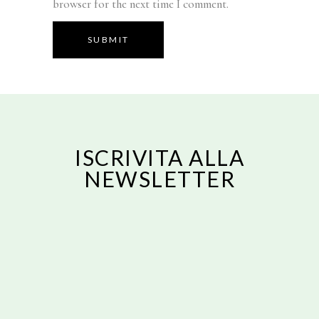
browser for the next time I comment.
SUBMIT
ISCRIVITA ALLA
NEWSLETTER
Email
ISCRIVITI
Email
Acconsento al trattamento dei dati personali forniti per ricevere una
risposta alla presente richiesta secondo la nostra privacy policy