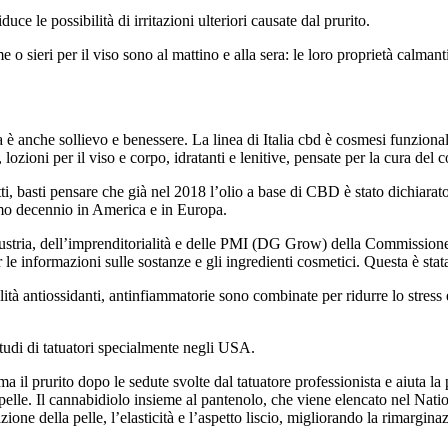
duce le possibilità di irritazioni ulteriori causate dal prurito.
o sieri per il viso sono al mattino e alla sera: le loro proprietà calmant
è anche sollievo e benessere. La linea di Italia cbd è cosmesi funzionale 
ozioni per il viso e corpo, idratanti e lenitive, pensate per la cura del c
ti, basti pensare che già nel 2018 l’olio a base di CBD è stato dichiarato
simo decennio in America e in Europa.
dustria, dell’imprenditorialità e delle PMI (DG Grow) della Commission
 informazioni sulle sostanze e gli ingredienti cosmetici. Questa è stata
tà antiossidanti, antinfiammatorie sono combinate per ridurre lo stress e 
studi di tatuatori specialmente negli USA.
il prurito dopo le sedute svolte dal tatuatore professionista e aiuta la 
a pelle. Il cannabidiolo insieme al pantenolo, che viene elencato nel Na
ione della pelle, l’elasticità e l’aspetto liscio, migliorando la rimarginaz