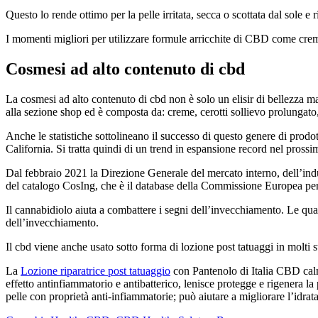
Questo lo rende ottimo per la pelle irritata, secca o scottata dal sole e ri
I momenti migliori per utilizzare formule arricchite di CBD come creme 
Cosmesi ad alto contenuto di cbd
La cosmesi ad alto contenuto di cbd non è solo un elisir di bellezza ma 
alla sezione shop ed è composta da: creme, cerotti sollievo prolungato, l
Anche le statistiche sottolineano il successo di questo genere di prodot
California. Si tratta quindi di un trend in espansione record nel pros
Dal febbraio 2021 la Direzione Generale del mercato interno, dell’in
del catalogo CosIng, che è il database della Commissione Europea per le
Il cannabidiolo aiuta a combattere i segni dell’invecchiamento. Le quali
dell’invecchiamento.
Il cbd viene anche usato sotto forma di lozione post tatuaggi in molti 
La
Lozione riparatrice post tatuaggio
con Pantenolo di Italia CBD calma 
effetto antinfiammatorio e antibatterico, lenisce protegge e rigenera l
pelle con proprietà anti-infiammatorie; può aiutare a migliorare l’idrataz