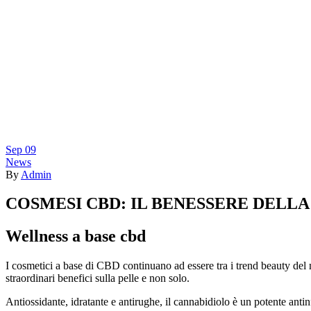
Sep
09
News
By
Admin
COSMESI CBD: IL BENESSERE DELLA
Wellness a base cbd
I cosmetici a base di CBD continuano ad essere tra i trend beauty del m
straordinari benefici sulla pelle e non solo.
Antiossidante, idratante e antirughe, il cannabidiolo è un potente ant