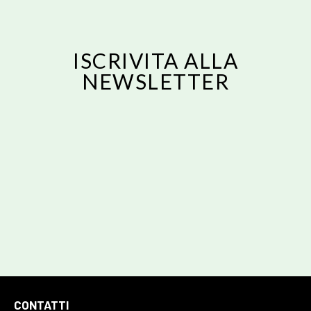
ISCRIVITA ALLA
NEWSLETTER
Email
ISCRIVITI
Email
Acconsento al trattamento dei dati personali forniti per ricevere una
risposta alla presente richiesta secondo la nostra privacy policy
CONTATTI