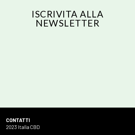
ISCRIVITA ALLA
NEWSLETTER
Email
ISCRIVITI
Email
Acconsento al trattamento dei dati personali forniti per ricevere una
risposta alla presente richiesta secondo la nostra privacy policy
CONTATTI
2023 Italia CBD