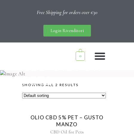
Free Shipping for orders over €30
Login Rivenditori
0
CBD OIL FOR
PETS
SHOWING ALL 2 RESULTS
Sold
OLIO CBD 5% PET – GUSTO
MANZO
CBD Oil for Pets