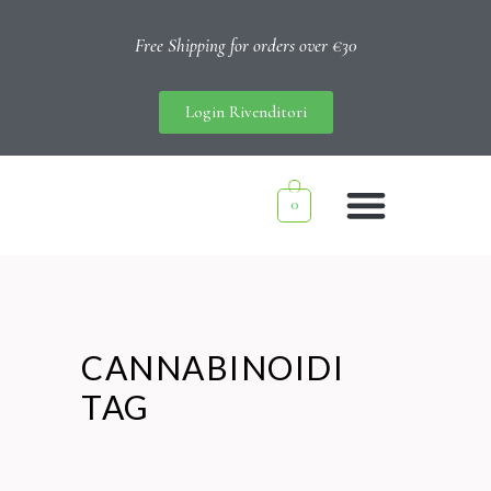
Free Shipping for orders over €30
Login Rivenditori
0
CANNABINOIDI
TAG