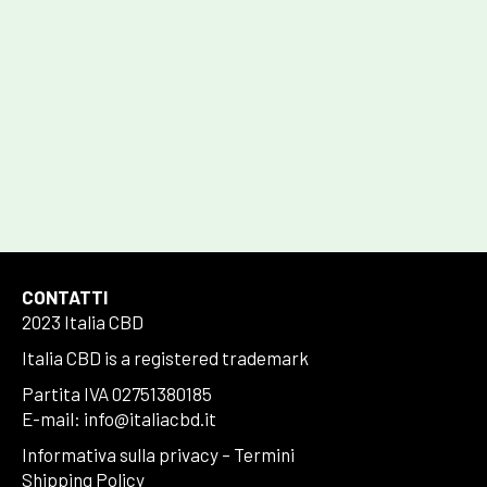
Email
ISCRIVITI
Email
Acconsento al trattamento dei dati personali forniti per ricevere una
risposta alla presente richiesta secondo la nostra privacy policy
CONTATTI
2023 Italia CBD
Italia CBD is a registered trademark
Partita IVA 02751380185
E-mail: info@italiacbd.it
Informativa sulla privacy
–
Termini
Shipping Policy