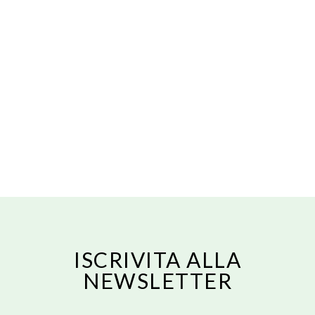
RICERCA?
Il sonno è probabilmente lo strumento più
critico per ottimizzare la salute, le
prestazioni e la composizione corporea.
Ottenere un'adeguata qualità e quantità del
sonno è fondamentale per migliorare le
prestazioni sia fisiche che mentali. Durante
le normali 7-8 ore di
READ MORE
ISCRIVITA ALLA
NEWSLETTER