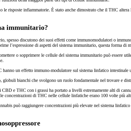
e risposte infiammatorie. È stato anche dimostrato che il THC altera la 
ema immunitario?
ario, spesso discutono dei suoi effetti come immunomodulatori o immuno
prime l’espressione di aspetti del sistema immunitario, questa forma 
omettere o sopprimere le cellule del sistema immunitario può essere util
e.
hanno un effetto immuno-modulatore sul sistema linfatico intestinale um
po, globuli bianchi che svolgono un ruolo fondamentale nel trovare e distr
i CBD e THC con i grassi ha portato a livelli estremamente alti di canna
 le concentrazioni di THC nelle cellule linfatiche erano 100 volte più al
cannabis può raggiungere concentrazioni più elevate nel sistema linfati
nosoppressore