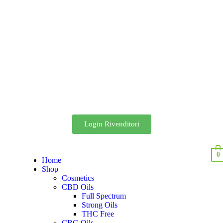
Login Rivenditori
0
Home
Shop
Cosmetics
CBD Oils
Full Spectrum
Strong Oils
THC Free
CBG Oils