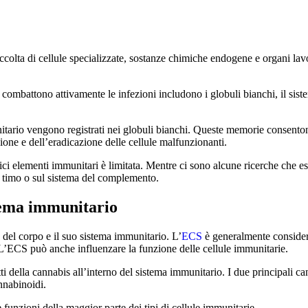
raccolta di cellule specializzate, sostanze chimiche endogene e organi la
ombattono attivamente le infezioni includono i globuli bianchi, il sistem
tario vengono registrati nei globuli bianchi. Queste memorie consentono
ione e dell’eradicazione delle cellule malfunzionanti.
 elementi immunitari è limitata. Mentre ci sono alcune ricerche che espl
l timo o sul sistema del complemento.
tema immunitario
del corpo e il suo sistema immunitario. L’
ECS
è generalmente consider
 L’ECS può anche influenzare la funzione delle cellule immunitarie.
 della cannabis all’interno del sistema immunitario. I due principali c
annabinoidi.
funzioni della maggior parte dei tipi di cellule immunitarie.