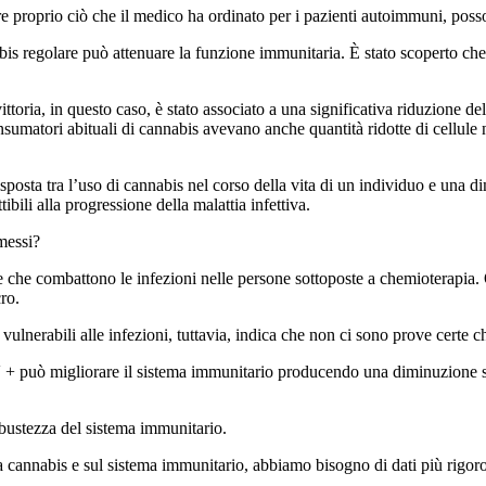
 proprio ciò che il medico ha ordinato per i pazienti autoimmuni, posso
bis regolare può attenuare la funzione immunitaria. È stato scoperto c
ia, in questo caso, è stato associato a una significativa riduzione dell
nsumatori abituali di cannabis avevano anche quantità ridotte di cellule na
posta tra l’uso di cannabis nel corso della vita di un individuo e una d
ili alla progressione della malattia infettiva.
omessi?
e che combattono le infezioni nelle persone sottoposte a chemioterapia. 
ro.
lnerabili alle infezioni, tuttavia, indica che non ci sono prove certe 
IV + può migliorare il sistema immunitario producendo una diminuzione st
bustezza del sistema immunitario.
lla cannabis e sul sistema immunitario, abbiamo bisogno di dati più rigor