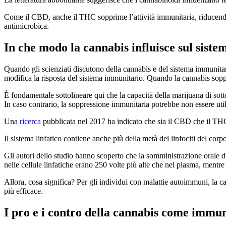
Come il CBD, anche il THC sopprime l’attività immunitaria, riducendo l
antimicrobica.
In che modo la cannabis influisce sul sist
Quando gli scienziati discutono della cannabis e del sistema immunit
modifica la risposta del sistema immunitario. Quando la cannabis sop
È fondamentale sottolineare qui che la capacità della marijuana di sott
In caso contrario, la soppressione immunitaria potrebbe non essere util
Una
ricerca
pubblicata nel 2017 ha indicato che sia il CBD che il THC 
Il sistema linfatico contiene anche più della metà dei linfociti del cor
Gli autori dello studio hanno scoperto che la somministrazione orale d
nelle cellule linfatiche erano 250 volte più alte che nel plasma, mentre
Allora, cosa significa? Per gli individui con malattie autoimmuni, la 
più efficace.
I
pro e i contro della cannabis come immu