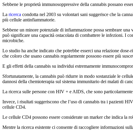
Sebbene le proprietà immunosoppressive della cannabis possano essere
La
ricerca
condotta nel 2003 su volontari sani suggerisce che la canna
più cellule antinfiammatorie.
Sebbene un minore potenziale di infiammazione possa sembrare una vittor
può significare una capacità ostacolata di combattere le infezioni. I co
microbiche.
Lo studio ha anche indicato che potrebbe esserci una relazione dose-ris
che coloro che usano cannabis regolarmente possono essere più suscettib
E gli effetti della cannabis su individui estremamente immunocompr
Sfortunatamente, la cannabis può ridurre in modo sostanziale le cellul
dannosi della chemioterapia sul sistema immunitario dei malati di canc
La ricerca sulle persone con HIV + e AIDS, che sono particolarmente vu
Invece, i risultati suggeriscono che l’uso di cannabis tra i pazienti H
cellule CD4.
Le cellule CD4 possono essere considerate un marker che indica la ro
Mentre la ricerca esistente ci consente di raccogliere informazioni su