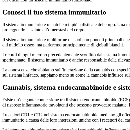
Conosci il tuo sistema immunitario
Il sistema immunitario è una delle reti più sofisticate del corpo. Una 
proteggendo la salute e l’omeostasi del corpo.
Il sistema immunitario è multiforme e i suoi componenti principali che c
e il midollo osseo, ma parleremo principalmente di globuli bianchi.
I ricordi di ogni microbo precedentemente sconfitto dal sistema immuni
sperimentate. Il sistema immunitario è anche responsabile della rilevaz
La conoscenza che abbiamo sull’interazione della cannabis con specifici
sul sistema linfatico, sappiamo meno su come la cannabis influisce su
Cannabis, sistema endocannabinoide e sis
Esiste un’elegante connessione tra il sistema endocannabinoide (ECS) 
di risposte infiammatorie travolgenti che possono provocare malattie.
I recettori CB1 e CB2 nel sistema endocannabinoide mediano gli effetti
immunitario a causa delle loro interazioni uniche con i recettori dei c
La letteratura abbondante suggerisce che i cannabinoidi influenzano le 