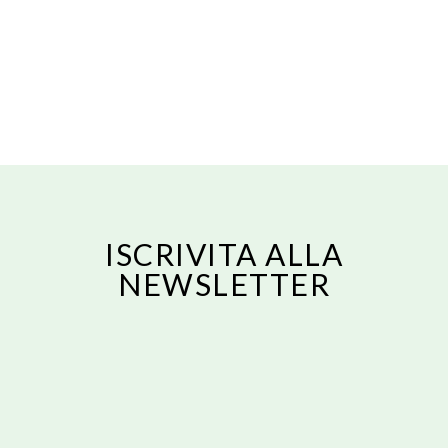
prestazioni e la composizione corporea.
Ottenere un'adeguata qualità e quantità del
sonno è fondamentale per migliorare le
prestazioni sia fisiche che mentali. Durante
le normali 7-8 ore di
READ MORE
ISCRIVITA ALLA
NEWSLETTER
Email
ISCRIVITI
Email