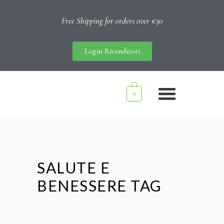
Free Shipping for orders over €30
Login Rivenditori
0
SALUTE E
BENESSERE TAG