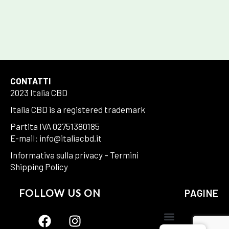
Acconsento al trattamento dei dati personali forniti per ricevere una
risposta alla presente richiesta secondo la nostra privacy policy
CONTATTI
2023 Italia CBD
Italia CBD is a registered trademark
Partita IVA 02751380185
E-mail: info@italiacbd.it
Informativa sulla privacy
–
Termini
Shipping Policy
FOLLOW US ON
PAGINE