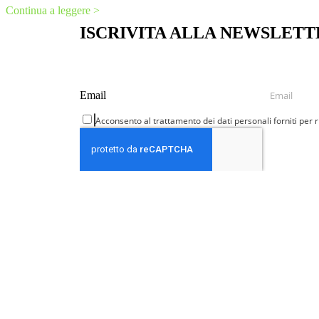
Continua a leggere >
ISCRIVITA ALLA NEWSLETT
Email
Email
Acconsento al trattamento dei dati personali forniti per 
CONTATTI
2023 Italia CBD
Italia CBD è un marchio registrato.
Partita IVA 02751380185
E-mail: info@italiacbd.it
Informativa sulla privacy
–
Termini