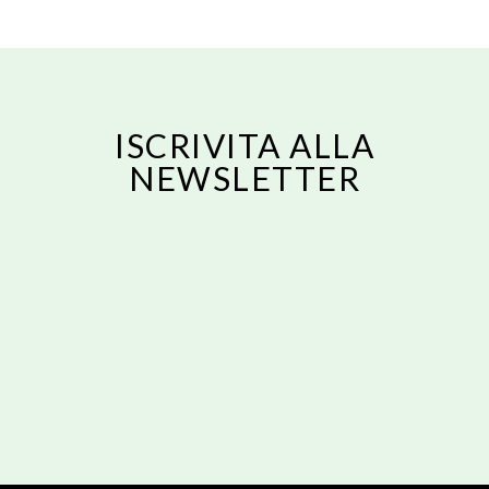
ISCRIVITA ALLA
NEWSLETTER
Email
ISCRIVITI
Email
Acconsento al trattamento dei dati personali forniti per ricevere una
risposta alla presente richiesta secondo la nostra privacy policy