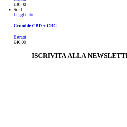
€
30,00
Sold
Leggi tutto
Crumble CBD + CBG
Estratti
€
40,00
ISCRIVITA ALLA NEWSLETT
Email
Email
Acconsento al trattamento dei dati personali forniti per 
CONTATTI
2023 Italia CBD
Italia CBD è un marchio registrato.