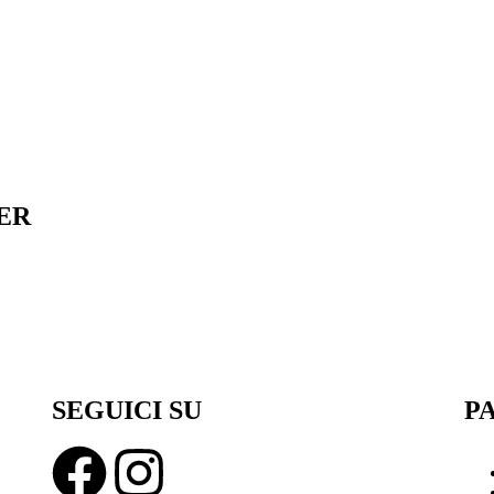
ER
ISCRIVITI
ricevere una risposta alla presente richiesta secondo la nostra privacy policy
SEGUICI SU
P