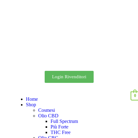
Login Rivenditori
0
Home
Shop
Cosmesi
Olio CBD
Full Spectrum
Più Forte
THC Free
Olio CBG