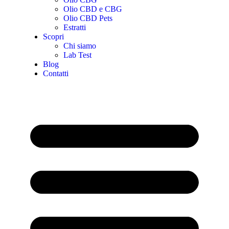
Olio CBD e CBG
Olio CBD Pets
Estratti
Scopri
Chi siamo
Lab Test
Blog
Contatti