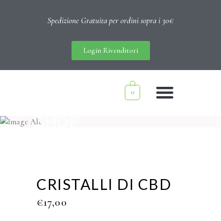
Spedizione Gratuita per ordini sopra i 30€
Login Rivenditori
0
SHOP
CRISTALLI DI CBD
€
17,00