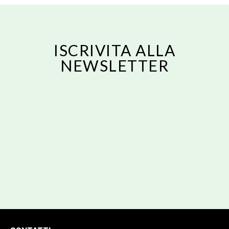
ISCRIVITA ALLA
NEWSLETTER
Email
ISCRIVITI
Email
Acconsento al trattamento dei dati personali forniti per ricevere una
risposta alla presente richiesta secondo la nostra privacy policy